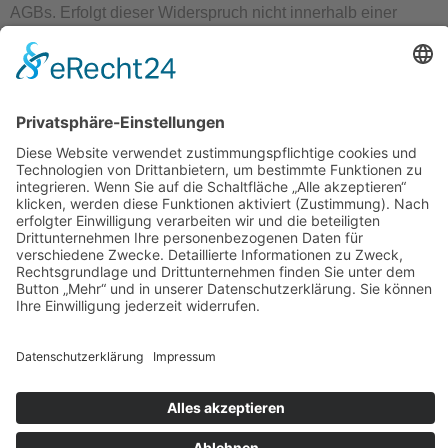
AGBs. Erfolgt dieser Widerspruch nicht innerhalb einer
angemessenen Frist nach Bekanntgabe von 3 Wochen,
gelten die AGBs als akzeptiert.
6.13. Anlagen zu 6.
6.13.1 Auftragsdetails
Leistungen,
Verarbeitete
Betroffene
bei denen
Datenarten
Personenkategorien
Daten im
Auftrag
verarbeitet
werden
Wartung
· IP-Adressen
Webseitenbesucher
von
von
des Auftraggebers
Webseiten
Webseitenbesuchern
· Eingaben im